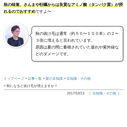
秋の味覚、さんまや牡蠣からは良質なアミノ酸（タンパク質）が摂
れるのでおすすめ
ですよ〜
秋の抜け毛は通常（約５０〜１００本）の２〜
３倍に増えると言われています。
原因は夏の間に蓄積されていた疲れや紫外線な
どのダメージです。
トップページ
記事一覧
髪の豆知識
豆知識・その他
秋になると抜け毛が増えますか？
2017/10/13
｜
豆知識・その他
｜