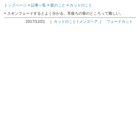
トップページ
記事一覧
髪のこと
カットのこと
スキンフェードするとよく分かる。耳後ろの骨のところって難しい。
2017/12/21
｜
カットのこと
/
メンズヘア
｜
フェードカット