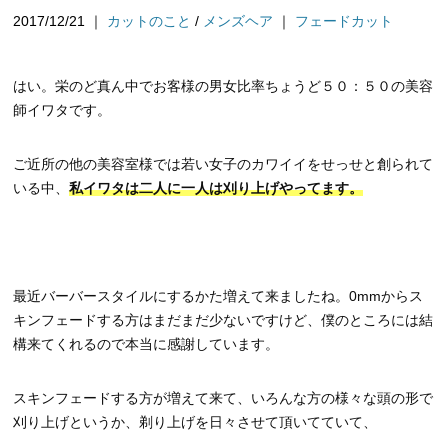
2017/12/21
｜
カットのこと
/
メンズヘア
｜
フェードカット
はい。栄のど真ん中でお客様の男女比率ちょうど５０：５０の美容
師イワタです。
ご近所の他の美容室様では若い女子のカワイイをせっせと創られて
いる中、
私イワタは二人に一人は刈り上げやってます。
最近バーバースタイルにするかた増えて来ましたね。0mmからス
キンフェードする方はまだまだ少ないですけど、僕のところには結
構来てくれるので本当に感謝しています。
スキンフェードする方が増えて来て、いろんな方の様々な頭の形で
刈り上げというか、剃り上げを日々させて頂いてていて、