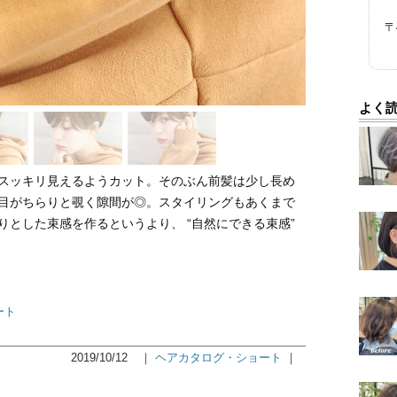
〒
よく
スッキリ見えるようカット。そのぶん前髪は少し長め
がちらりと覗く隙間が◎。スタイリングもあくまで
りとした束感を作るというより、 “自然にできる束感”
ート
2019/10/12
｜
ヘアカタログ・ショート
｜