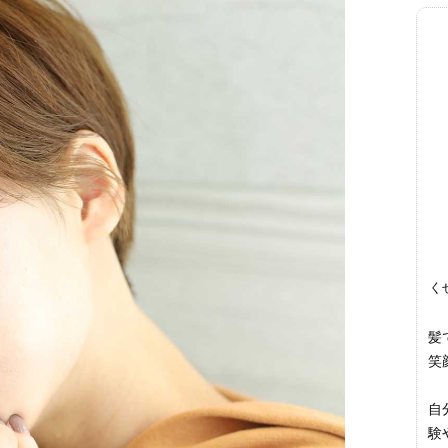
く
髪
笑
自
験