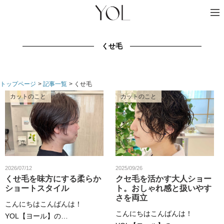
くせ毛
トップページ
記事一覧
くせ毛
カットのこと
カットのこと
2026/07/12
2025/09/26
くせ毛を味方にする柔らか
クセ毛を活かす大人ショー
ショートスタイル
ト。おしゃれ感と扱いやす
さを両立
こんにちはこんばんは！
こんにちはこんばんは！
YOL【ヨール】の…