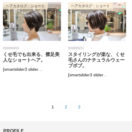
ヘアカタログ・ショート
ヘアカタログ・ショート
2018/04/03
2018/03/31
くせ毛でも出来る、襟足美
スタイリングが楽な、くせ
人なショートヘア。
毛さんのナチュラルウェー
ブボブ。
[smartslider3 slider…
[smartslider3 slider…
1
2
3
PROFILE