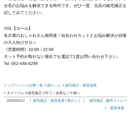
せ毛のお悩みを解決できる時代です。ぜひ一度、当店の縮毛矯正を
試してみてください。
YOL【ヨール】
名古屋のおしゃれさん御用達！似合わせカットとお悩み解決が自慢
の大人向けサロン
《営業時間》10:00～22:00
ネット予約が取れない場合でも電話で1度お問い合わせ下さい。
Tel: 052-446-6299
トップページ
記事一覧
髪のこと
縮毛矯正・髪質改善
ダメージレス縮毛矯正で叶う！自然なツヤ髪へ
2025/04/12
｜
縮毛矯正・髪質改善
/
髪のこと
｜
縮毛矯正
,
酸性ストレー
ト
,
髪質改善