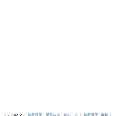
2025/04/12
｜
縮毛矯正・髪質改善
/
髪のこと
｜
縮毛矯正
,
酸性ス