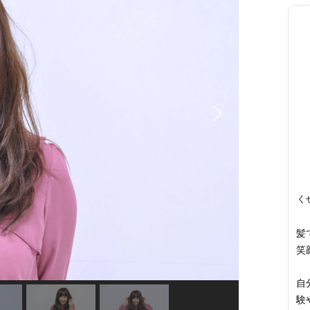
く
髪
笑
自
験