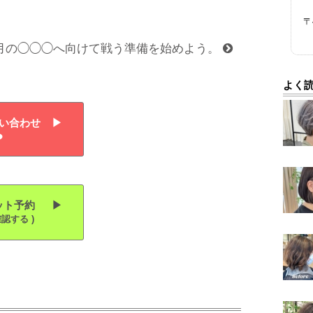
〒
月の◯◯◯へ向けて戦う準備を始めよう。
よく
合わせ ▶︎
予約 ▶︎
認する )